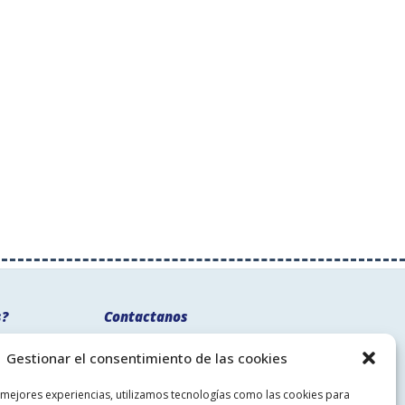
s?
Contactanos
uentes
93 775 59 11
Gestionar el consentimiento de las cookies
oluciones
comercial@pinturesmartorell.com
cas de envio
 mejores experiencias, utilizamos tecnologías como las cookies para
Síguenos