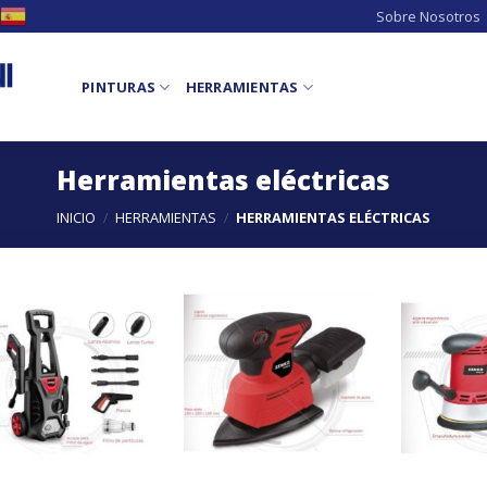
Sobre Nosotros
PINTURAS
HERRAMIENTAS
Herramientas eléctricas
INICIO
/
HERRAMIENTAS
/
HERRAMIENTAS ELÉCTRICAS
Añadir
Añadir
a la
a la
lista de
lista de
deseos
deseos