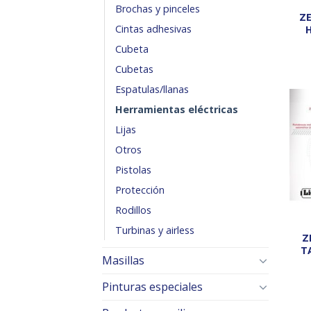
Brochas y pinceles
ZENKO TOOLS ZK135
Cintas adhesivas
Cubeta
Cubetas
Espatulas/llanas
Herramientas eléctricas
Lijas
Otros
Pistolas
Protección
Rodillos
turbinas y airless
ZENKO TOOLS ZK24
T
Masillas
Pinturas especiales