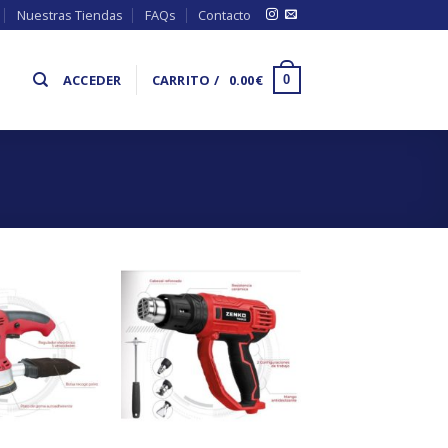
Nuestras Tiendas
FAQs
Contacto
ACCEDER
CARRITO /
0.00
€
0
Añadir
Añadir
a la
a la
lista de
lista de
deseos
deseos