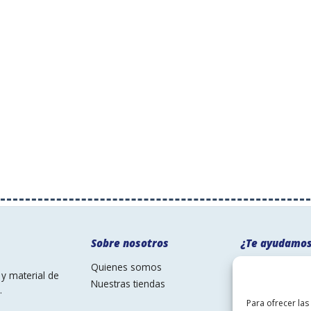
Sobre nosotros
¿Te ayudamo
Quienes somos
Preguntas frec
y material de
Nuestras tiendas
Garantias y dev
.
Tarifas y políti
Para ofrecer las