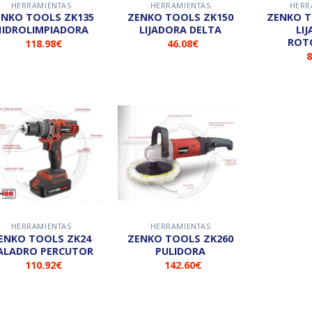
HERRAMIENTAS
HERRAMIENTAS
HERR
ZENKO TOOLS ZK150
ZENKO TOOLS ZK150
HIDROLIMPIADORA
LIJADORA DELTA
LI
ROT
118.98
€
46.08
€
8
Añadir
Añadir
a la
a la
lista de
lista de
deseos
deseos
HERRAMIENTAS
HERRAMIENTAS
ZENKO TOOLS ZK260
ALADRO PERCUTOR
PULIDORA
110.92
€
142.60
€