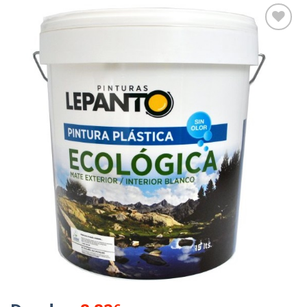
Añadir
a la
lista de
deseos