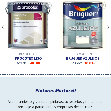
Añadir
Añadir
a la
a la
lista de
lista de
deseos
deseos
DECORACIÓN
DECORACIÓN
PROCOTEX LISO
BRUGUER AZULEJOS
Des de:
40.38
€
Des de:
30.03
€
Pintures Martorell
Asesoramiento y venta de pinturas, accesorios y material de
bricolaje a particulares y empresas desde 1985.