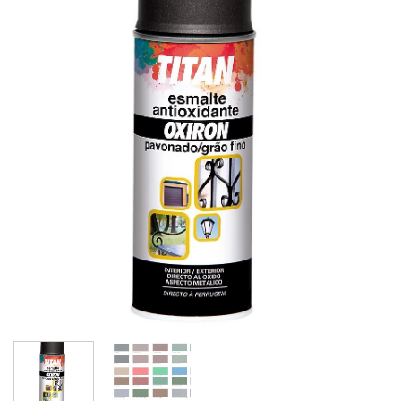
Añadir
a la
lista de
deseos