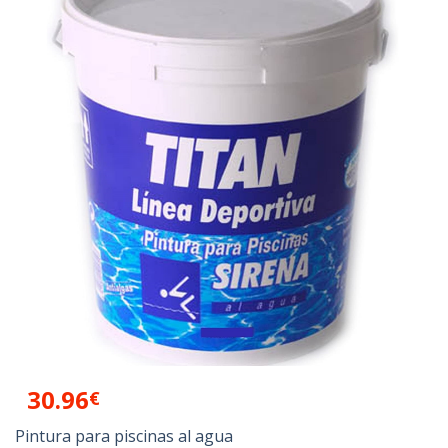
Añadir
a la
lista de
deseos
30.96
€
Pintura para piscinas al agua