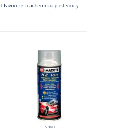
l. Favorece la adherencia posterior y
dir
Añadir
a
a la
 de
lista de
eos
deseos
SPRAY