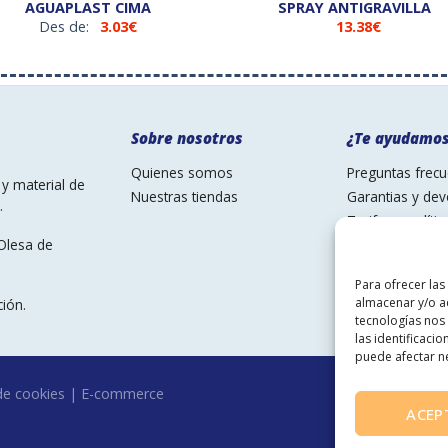
AGUAPLAST CIMA
SPRAY ANTIGRAVILLA
Des de:
3.03
€
13.38
€
Sobre nosotros
¿Te ayudamo
Quienes somos
Preguntas frec
y material de
Nuestras tiendas
Garantias y dev
.
Tarifas y políti
Pagos
Olesa de
Para ofrecer las
almacenar y/o ac
ción.
tecnologías nos
las identificacio
puede afectar ne
 de cookies
|
E-commerce
ACEP