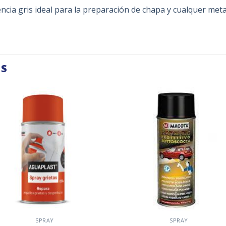
cia gris ideal para la preparación de chapa y cualquer meta
OS
Añadir
Aña
a la
a l
lista de
lista
deseos
des
SPRAY
SPRAY