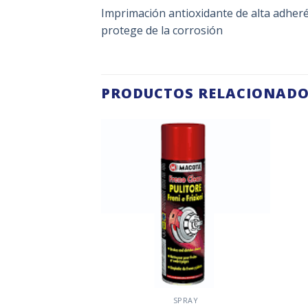
Imprimación antioxidante de alta adherén
protege de la corrosión
PRODUCTOS RELACIONAD
Añadir
Añadir
a la
a la
lista de
lista de
deseos
deseos
PRAY
SPRAY