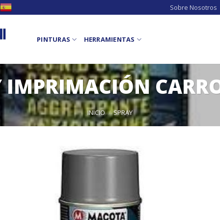
Sobre Nosotros
PINTURAS
HERRAMIENTAS
Y IMPRIMACIÓN CARR
INICIO
/
SPRAY
Añad
a l
lista