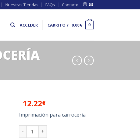
Nuestras Tiendas
FAQs
Contacto
ACCEDER
CARRITO /
0.00
€
0
OCERÍA
12.22
€
Imprimación para carrocería
ir
SPRAY Imprimación carrocería cantidad
a
 de