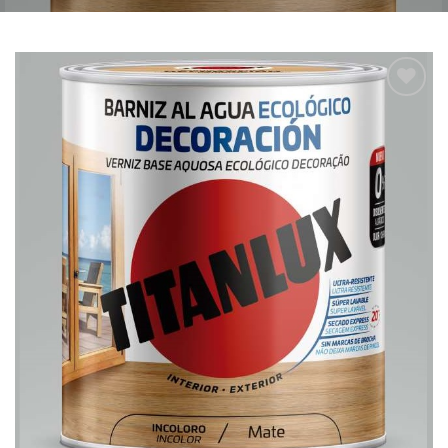
Añadir
a la
lista de
deseos